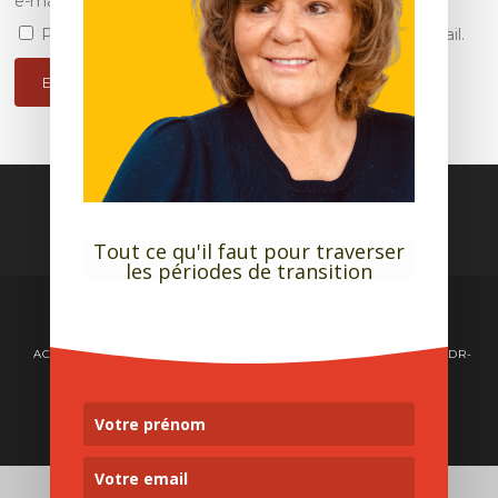
e-mail.
Prévenez-moi de tous les nouveaux articles par e-mail.
Tout ce qu'il faut pour traverser
les périodes de transition
© COPYRIGHT BRIGITTE ANDRÉ
ACCUEIL
À PROPOS
MES ACCOMPAGNEMENTS
EMDR-
GUÉRIR SA VIE
RESSOURCES
BLOG